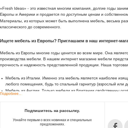
«Fresh Ideas» - это известная многим компания, долгие годы зан
Европы и Америки и продается по доступным ценам и собственном
Материалы, из которых может быть выполнена мебель, весьма разн
классического до современного.
Ищете мебель из Европы? Приглашаем в наш интернет-мага
Мебель из Европы многие годы ценится во всем мире. Она являетс
производства мебели. В нашем интернет магазине мебели предст
прочность и надежность представленной продукции. Наша торговая
Мебель из Италии. Именно эта мебель является наиболее изящ
любого помещения, будь то спальный гарнитур (взрослый или де
Мебель из Англии. Только мебели из Британии свойственны особ
Подробнее...
диваны, выполненные как в текстильной, так и в кожаной отдел
Мебель из Франции. Она всегда отличается красотой и изящест
первый взгляд детали.
Подпишитесь на рассылку.
Мебель из Испании. Именно из этой страны появляются тенденц
Узнайте первым о всех новинках и специальных
технические новшества и разнообразие стилевых решений. В кач
предложениях.